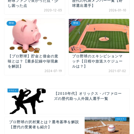
野球ファンで良かった点・少
歴代の代表メンバー一覧【野
し困った点
球選出選手】
2020-12-03
2026-01-10
野球
野球
【プロ野球】貯金と借金の意
プロ野球のエキシビションマ
味とは？【最多記録や珍現象
ッチ【日程や放送スケジュー
を解説】
ルは？】
2024-07-19
2021-07-02
【2010年代】オリックス・バファロー
ズの歴代助っ人外国人選手一覧
プロ野球の沢村賞とは？選考基準を解説
【歴代の受賞者も紹介】