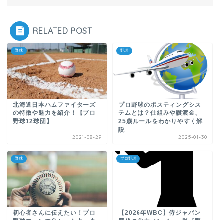
RELATED POST
野球
野球
北海道日本ハムファイターズ
プロ野球のポスティングシス
の特徴や魅力を紹介！【プロ
テムとは？仕組みや譲渡金、
野球12球団】
25歳ルールをわかりやすく解
説
2021-08-29
2025-01-30
野球
プロ野球
初心者さんに伝えたい！プロ
【2026年WBC】侍ジャパン