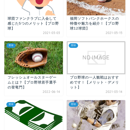
球団ファンクラブに入会して
福岡ソフトバンクホークスの
感じた5つのメリット【プロ野
特徴や魅力を紹介！【プロ野
球】
球12球団】
2021-03-03
2021-05-15
野球
野球
フレッシュオールスターゲー
プロ野球の一人観戦はおすす
ムとは？【プロ野球若手選手
めです！【メリット・デメリ
の登竜門】
ット】
2022-06-14
2021-03-14
野球
野球