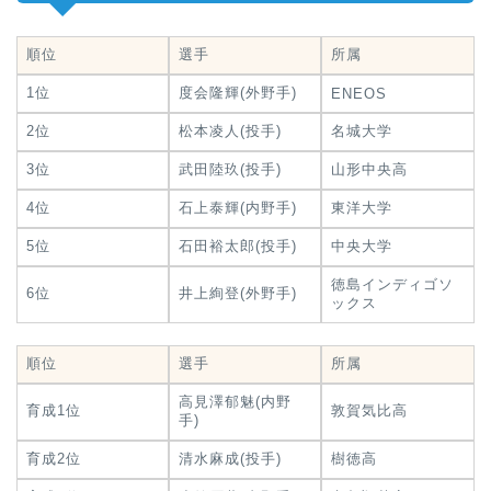
順位
選手
所属
1位
度会隆輝(外野手)
ENEOS
2位
松本凌人(投手)
名城大学
3位
武田陸玖(投手)
山形中央高
4位
石上泰輝(内野手)
東洋大学
5位
石田裕太郎(投手)
中央大学
徳島インディゴソ
6位
井上絢登(外野手)
ックス
順位
選手
所属
高見澤郁魅(内野
育成1位
敦賀気比高
手)
育成2位
清水麻成(投手)
樹徳高