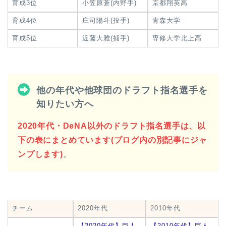
育成3位
小笠原蒼(内野手)
京都翔英高
育成4位
庄司陽斗(投手)
青森大学
育成5位
近藤大雅(捕手)
専修大学北上高
他の年代や他球団のドラフト指名選手を
知りたい方へ
2020年代・DeNA以外のドラフト指名選手は、以
下の表にまとめています(ブログ内の別記事にジャ
ンプします)
。
チーム
2020年代
2010年代
【2020年代】巨人
【2010年代】巨人