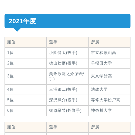
2021年度
順位
選手
所属
1位
小園健太(投手)
市立和歌山高
2位
徳山壮磨(投手)
早稲田大学
粟飯原龍之介(内野
3位
東京学館高
手)
4位
三浦銀二(投手)
法政大学
5位
深沢鳳介(投手)
専修大学松戸高
6位
梶原昂希(外野手)
神奈川大学
順位
選手
所属