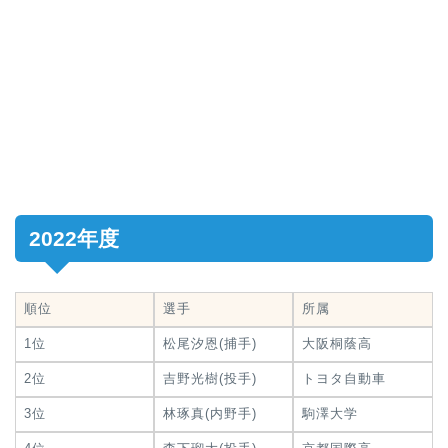
2022年度
順位
選手
所属
1位
松尾汐恩(捕手)
大阪桐蔭高
2位
吉野光樹(投手)
トヨタ自動車
3位
林琢真(内野手)
駒澤大学