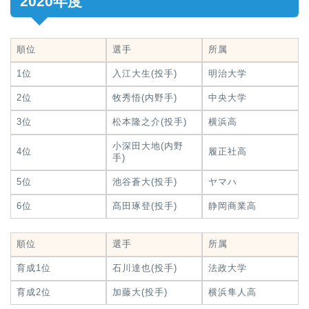
2020年度
順位
選手
所属
1位
入江大生(投手)
明治大学
2位
牧秀悟(内野手)
中央大学
3位
松本隆之介(投手)
横浜高
小深田大地(内野
4位
履正社高
手)
5位
池谷蒼大(投手)
ヤマハ
6位
髙田琢登(投手)
静岡商業高
順位
選手
所属
育成1位
石川達也(投手)
法政大学
育成2位
加藤大(投手)
横浜隼人高