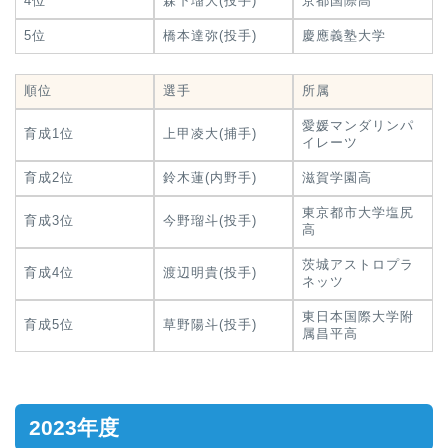
4位
森下瑠大(投手)
京都国際高
5位
橋本達弥(投手)
慶應義塾大学
順位
選手
所属
愛媛マンダリンパ
育成1位
上甲凌大(捕手)
イレーツ
育成2位
鈴木蓮(内野手)
滋賀学園高
東京都市大学塩尻
育成3位
今野瑠斗(投手)
高
茨城アストロプラ
育成4位
渡辺明貴(投手)
ネッツ
東日本国際大学附
育成5位
草野陽斗(投手)
属昌平高
2023年度