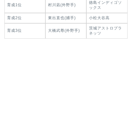
徳島インディゴソ
育成1位
村川凪(外野手)
ックス
育成2位
東出直也(捕手)
小松大谷高
茨城アストロプラ
育成3位
大橋武尊(外野手)
ネッツ