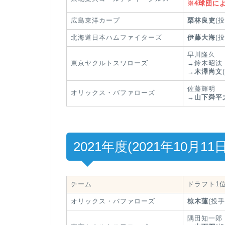
※4球団に
広島東洋カープ
栗林良吏
(投
北海道日本ハムファイターズ
伊藤大海
(投
早川隆久
東京ヤクルトスワローズ
→鈴木昭汰
→
木澤尚文
佐藤輝明
オリックス・バファローズ
→
山下舜平
2021年度(2021年10月11日
チーム
ドラフト1
オリックス・バファローズ
椋木蓮
(投手
隅田知一郎