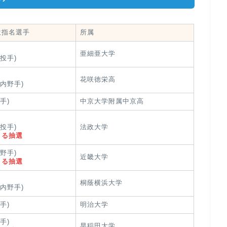
位指名選手
所属
亜細亜大学
(投手)
花咲徳栄高
(内野手)
手)
中京大学附属中京高
(投手)
法政大学
よる抽選
内野手)
近畿大学
よる抽選
桐蔭横浜大学
(内野手)
手)
明治大学
手)
早稲田大学