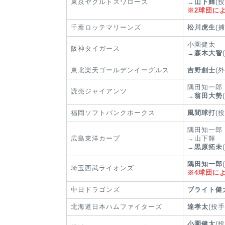
東京ヤクルトスワローズ
→
山下輝
(投
※2球団に
千葉ロッテマリーンズ
松川虎生
(捕
小園健太
阪神タイガース
→
森木大智
東北楽天ゴールデンイーグルス
吉野創士
(
隅田知一郎
読売ジャイアンツ
→
翁田大勢
福岡ソフトバンクホークス
風間球打
(投
隅田知一郎
広島東洋カープ
→山下輝
→
黒原拓未
隅田知一郎
埼玉西武ライオンズ
※4球団に
中日ドラゴンズ
ブライト健
北海道日本ハムファイターズ
達孝太
(投手
小園健太
(投