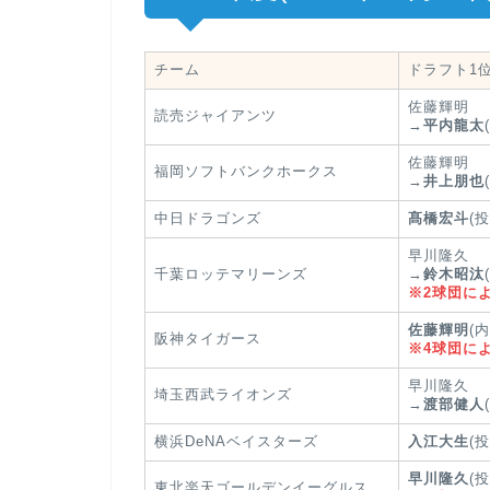
チーム
ドラフト1
佐藤輝明
読売ジャイアンツ
→
平内龍太
佐藤輝明
福岡ソフトバンクホークス
→
井上朋也
中日ドラゴンズ
髙橋宏斗
(投
早川隆久
千葉ロッテマリーンズ
→
鈴木昭汰
※2球団に
佐藤輝明
(
阪神タイガース
※4球団に
早川隆久
埼玉西武ライオンズ
→
渡部健人
横浜DeNAベイスターズ
入江大生
(投
早川隆久
(投
東北楽天ゴールデンイーグルス