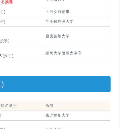
よる抽選
手)
トヨタ自動車
手)
苫小牧駒澤大学
慶應義塾大学
(投手)
福岡大学附属大濠高
大
(投手)
)
位指名選手
所属
)
東北福祉大学