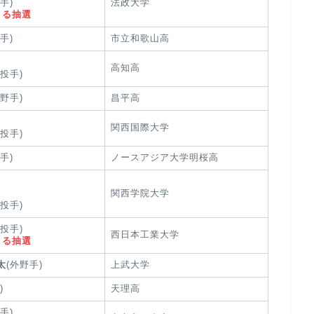
手)
法政大学
よる抽選
手)
市立和歌山高
高知高
(投手)
外野手)
昌平高
関西国際大学
(投手)
手)
ノースアジア大学明桜高
関西学院大学
(投手)
(投手)
西日本工業大学
よる抽選
太
(外野手)
上武大学
)
天理高
手)