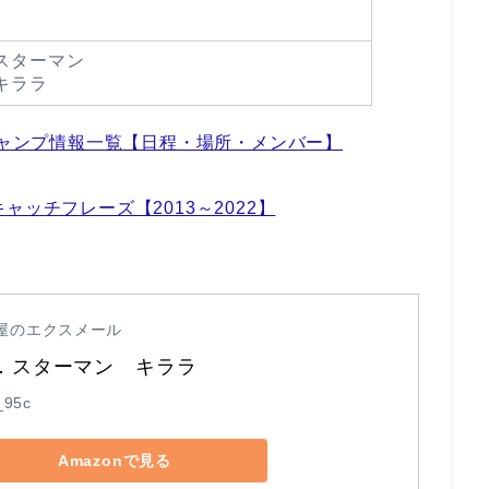
.スターマン
.キララ
キャンプ情報一覧【日程・場所・メンバー】
ッチフレーズ【2013～2022】
屋のエクスメール
B．スターマン　キララ　
_95c
Amazonで見る