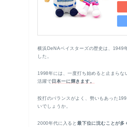
横浜DeNAベイスターズの歴史は、194
した。
1998年には、一度打ち始めると止まらな
活躍で
日本一に輝きます
。
投打のバランスがよく、勢いもあった19
いでしょうか。
2000年代に入ると
最下位に沈むことが多