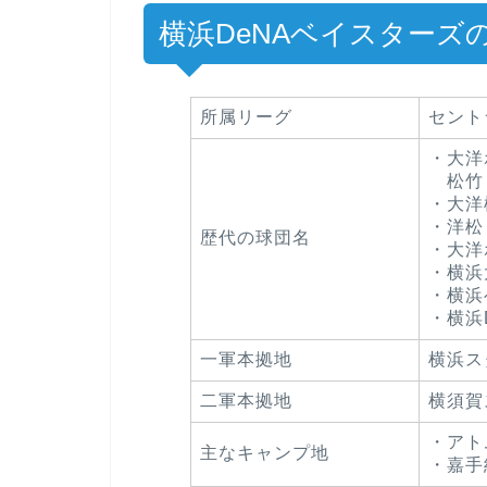
横浜DeNAベイスターズ
所属リーグ
セント
・大洋ホ
松竹
・大洋
・洋松ロ
歴代の球団名
・大洋ホ
・横浜大
・横浜ベ
・横浜
一軍本拠地
横浜ス
二軍本拠地
横須賀
・アト
主なキャンプ地
・嘉手