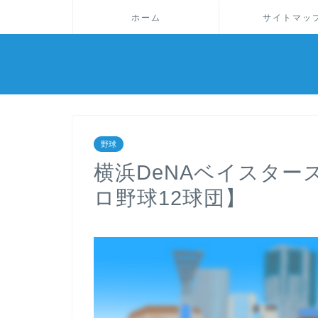
ホーム
サイトマッ
野球
横浜DeNAベイスタ
ロ野球12球団】