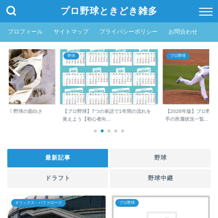
プロ野球ときどき雑多
プロフィール
サイトマップ
プライバシーポリシー
お問合わせ
野球
プロ野球
たい！野球の面白さ
【プロ野球】7つの単語で1年間の流れを
【2026年版】プロ野
覚えよう【初心者向...
手の所属状況一覧...
最新記事
野球
ドラフト
野球中継
オリックス・バファローズ
プロ野球