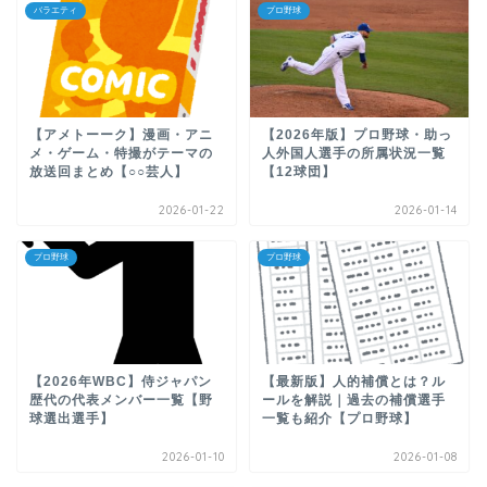
バラエティ
プロ野球
【アメトーーク】漫画・アニ
【2026年版】プロ野球・助っ
メ・ゲーム・特撮がテーマの
人外国人選手の所属状況一覧
放送回まとめ【○○芸人】
【12球団】
2026-01-22
2026-01-14
プロ野球
プロ野球
【2026年WBC】侍ジャパン
【最新版】人的補償とは？ル
歴代の代表メンバー一覧【野
ールを解説｜過去の補償選手
球選出選手】
一覧も紹介【プロ野球】
2026-01-10
2026-01-08