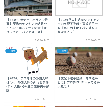
【Bsオリ姫デー・オリメン投
【2026巨人】読売ジャイアン
票】歴代のランキング結果や
ツの支配下登録・育成選手一
イベントポスターを紹介【オ
覧【現在の支配下枠の残り人
リックス・バファローズ】
数は何人？】
2026-02-05
2026-02-03
プロ野球
プロ野球
【2026】プロ野球の外国人枠
【支配下選手登録・育成選手
は5人！外国人枠を外れる条件
とは】プロ野球1チームの選手
(日本人扱い)や感染症特例を解
人数は？
説
2026-02-01
2026-02-01